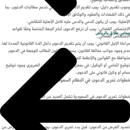
الحقائق والمطالب بوضوح.
وجوب تقديم دليل: يجب تقديم الأدلة والوثائق التي تدعم مطالبات الدعوى، بما
في ذلك الشهادات والعقود والوثائق الأخرى.
الأهلية: يجب أن يكون المدعي والمدعى عليه كامل الأهلية للتقاضي.
الاختصاص القضائي: يجب أن ترفع الدعوى أمام الجهة المختصة وفقًا لقواعد
محامي طلاق بالرياض
الاختصاص القضائي_
مراعاة الأجل القانوني: يجب أن يتم تقديم الدعوى داخل المدة القانونية المحددة لها.
عدم وجود جوانب مخالفة للقانون: ينبغي أن تكون المطالب الموجهة في الدعوى
متوافقة مع القوانين والأنظمة المعمول بها.
توقيع المحامي أو الوكيل: في بعض الحالات، قد يكون من الضروري وجود توقيع
محامٍ أو وكيل قانوني على الدعوى.
خطوات تحرير الدعوى في النظام السعودي.
خطوات تحرير الدعوى في السعودية تشمل العديد من الخطوات المهمة لضمان
تقديم الدعوى بشكل سليم وفقاً للإجراءات القانونية، كما يجب أن تكون تتوافق
مع الأنظمة والقوانين المعمول بها في المملكة، إليك الخطوات الأساسية:
تحديد الغرض من الدعوى: قبل بدء تحرير الدعوى، يجب تحديد بوضوح الغرض من