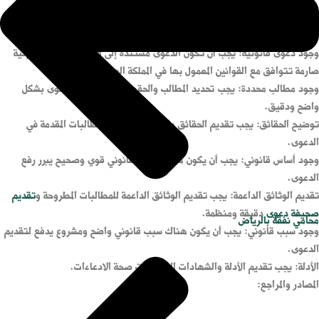
تحديد الأطراف: يجب تحديد من هم الأطراف المشاركين في الدعوى، بما في ذلك
المدعي والمدعى عليه.
وجود دعوى قانونية: يجب أن تكون الدعوى مستندة إلى قوانين وأنظمة قانونية
صارمة تتوافق مع القوانين المعمول بها في المملكة العربية السعودية.
وجود مطالب محددة: يجب تحديد المطالب والحقوق المطلوبة في الدعوى بشكل
واضح ودقيق.
توضيح الحقائق: يجب تقديم الحقائق والأدلة التي تدعم المطالبات المقدمة في
الدعوى.
وجود أساس قانوني: يجب أن يكون هناك أساس قانوني قوي وصحيح يبرر رفع
الدعوى.
تقديم الوثائق الداعمة: يجب تقديم الوثائق الداعمة للمطالبات المطروحة و
تقديم
صحيفة دعوى
دقيقة ومنظمة.
محامي نفقة بالرياض
وجود سبب قانوني: يجب أن يكون هناك سبب قانوني واضح ومشروع يدفع لتقديم
الدعوى.
الأدلة: يجب تقديم الأدلة والشهادات التي تثبت صحة الادعاءات.
المصادر والمراجع: