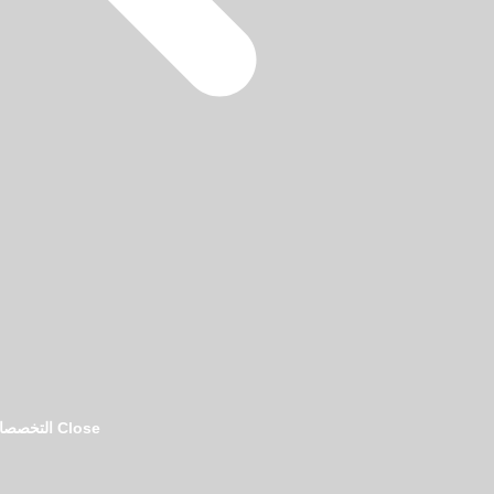
فريق تحرير دليل المحامين بالرياض
Close التخصصات القانونية