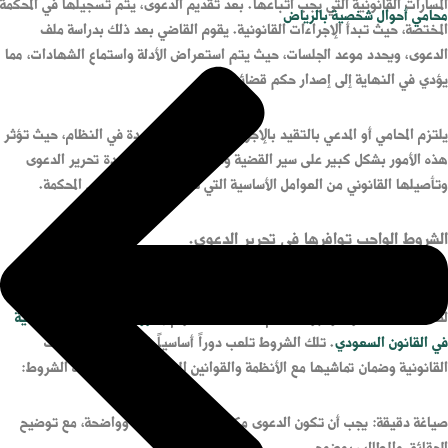
المسارات القانونية التي يجب اتباعها. بعد تقديم الدعوى، يتم تسجيلها في المحكمة
محامي أحوال شخصية بالرياض
المختصة، حيث تبدأ الإجراءات القانونية. يقوم القاضي بعد ذلك بدراسة ملف
الدعوى، ويحدد موعد الجلسات، حيث يتم استعراض الأدلة واستماع الشهادات، مما
يؤدي في النهاية إلى إصدار حكم قضائي.
يلتزم المحامي أو المدعي بالتقيد بالإجراءات والمواعيد المحددة في النظام، حيث تؤثر
هذه الأمور بشكل كبير على سير القضية ونتيجتها. تعتبر جودة تحرير الدعوى
وتأصيلها القانوني من العوامل الأساسية التي تؤثر على نجاحها في المحكمة.
الشروط الواجب توافرها في تحرير الدعوى.
عند تحرير الدعوى في المملكة العربية السعودية، هناك شروط يجب الالتزام بها
لضمان صحة الدعوى وقبولها أمام المحكمة كالالتزام ب
شروط رفع الدعوى الجنائية
في القانون السعودي
. تلك الشروط تلعب دوراً أساسياً في توجيه الإجراءات
القانونية وضمان تماشيها مع الأنظمة والقوانين المعمول بها. بين هذه الشروط:
صياغة دقيقة: يجب أن تكون الدعوى مكتوبة بصورة دقيقة وواضحة، مع توضيح