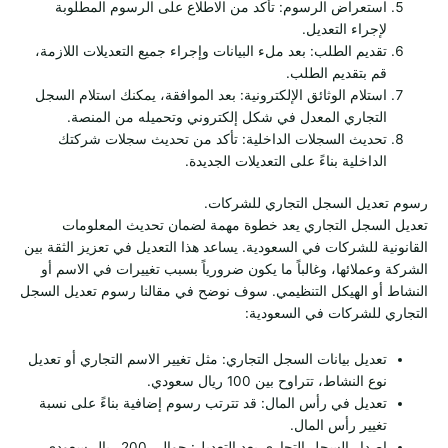
استعراض الرسوم: تأكد من الاطلاع على الرسوم المطلوبة
لإجراء التعديل.
تقديم الطلب: بعد ملء البيانات وإجراء جميع التعديلات اللازمة،
قم بتقديم الطلب.
استلام الوثائق الإلكترونية: بعد الموافقة، يمكنك استلام السجل
التجاري المعدل في شكل إلكتروني وتحميله من المنصة.
تحديث السجلات الداخلية: تأكد من تحديث سجلات شركتك
الداخلية بناءً على التعديلات الجديدة.
رسوم تعديل السجل التجاري للشركات.
تعديل السجل التجاري يعد خطوة مهمة لضمان تحديث المعلومات
القانونية للشركات في السعودية. يساعد هذا التعديل في تعزيز الثقة بين
الشركة وعملائها، وغالباً ما يكون ضرورياً بسبب تغييرات في الاسم أو
النشاط أو الهيكل التنظيمي. سوف نوضح في مقالنا رسوم تعديل السجل
التجاري للشركات في السعودية:
تعديل بيانات السجل التجاري: مثل تغيير الاسم التجاري أو تعديل
نوع النشاط، تتراوح بين 100 ريال سعودي.
تعديل في رأس المال: قد تترتب رسوم إضافية بناءً على نسبة
تغيير رأس المال.
إصدار السجل التجاري بعد التعديل: حوالي 200 ريال سعودي