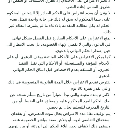
لا يجيز الاعتراض على الأحكام، إلا بطرق الاستئناف أو النقض أو
بطريق التماس إعادة النظر.
لا يؤذن أن يقدم اعتراض على الحكم الصادر إلا الشخص المحكوم
عليه، بينما المحكوم له يحق له ذلك في حالة واحدة تتمثل بعدم
الحكم له بكل مطالبه المقدمة بالادعاء ما لم يشترط النظام غير
ذلك.
يمنع الاعتراض على الأحكام الصادرة قبل الفصل بشكل نهائي
في الدعوى والتي لا تفضي لإنهاء الخصومة، بل يجب الانتظار الى
حين إصدار الحكم النهائي بالدعوى.
كما يمكن الاعتراض على الأحكام المنبثقة بوقف الدعوى، أو على
الأحكام المؤقتة والمستعجلة، أو الأحكام التي تقبل التنفيذ
الجبري، أو المنبثقة بعدم الاختصاص قبل انبثاق الحكم النهائي
للدعوى.
يفترض تقديم الاعتراض خلال المدة القانونية المنصوصة في ذلك
والتي تقدر بفترة 30 يوم.
الالتزام بمدة معينة والتي تبدأ اعتباراً من تاريخ تسلّم نسخة عن
صك الحكم للفرد المحكوم عليه وإمضاؤه على الضبط، أو من
التاريخ المعرف للتسليم بحال لم يحضر.
يتم توقيف نفاذ مدة الاعتراض بحال موت المعترض، أو بفقدان
استحقاق التقاضي لديه، أو بتلاش صفة مباشر الخصومة عنه،
ويستمر ذلك الإيقاف لحين إبلاغ الحكم إلى الورثة، أو من ينوبهم.