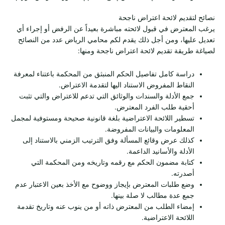
نصائح لتقديم لائحة اعتراض ناجحة
يرغب المعترض في قبول لائحته مباشرة بعيداً عن الرفض أو إجراء أي
تعديل عليها، ومن أجل ذلك يقدم لكم محامي الرياض عدد من النصائح
لصياغة طريقة تقديم لائحة اعتراض ناجحة ومنها:
دراسة كامل تفاصيل الحكم المنبثق من المحكمة باعتناء لمعرفة
النقاط المفروض الاستناد اليها لتقدمة الاعتراض.
جمع الأدلة والسندات والوثائق التي تدعم للاعتراض والتي تثبت
أحقية طلب الفرد المعترض.
تسطير اللائحة الاعتراضية بلغة قانونية صحيحة ومستوفية لمجمل
المعلومات والبيانات المفروضة.
كذلك عرض وقائع المسألة وفق الترتيب الزمني بالاستناد إلى
الأدلة والأسانيد الداعمة.
كتابة مضمون الحكم مع رقمه وتاريخه ومن المحكمة التي
أصدرته.
وضع طلبات المعترض بإيجاز ووضوح مع الأخذ بعين الاعتبار عدم
جمع عدة مطالب لا صلة بينها.
إمضاء الطلب من المعترض ذاته أو من ينوب عنه وتاريخ تقدمة
اللائحة الاعتراضية.