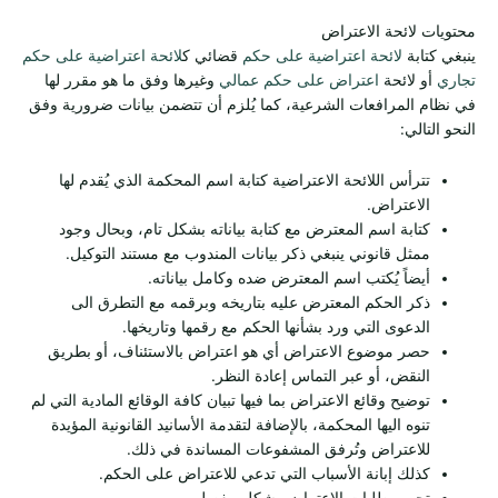
محتويات لائحة الاعتراض
ينبغي كتابة
لائحة اعتراضية على حكم
قضائي ك
لائحة اعتراضية على حكم
تجاري
أو لائحة
اعتراض على حكم عمالي
وغيرها وفق ما هو مقرر لها
في نظام المرافعات الشرعية، كما يُلزم أن تتضمن بيانات ضرورية وفق
النحو التالي:
تترأس اللائحة الاعتراضية كتابة اسم المحكمة الذي يُقدم لها
الاعتراض.
كتابة اسم المعترض مع كتابة بياناته بشكل تام، وبحال وجود
ممثل قانوني ينبغي ذكر بيانات المندوب مع مستند التوكيل.
أيضاً يُكتب اسم المعترض ضده وكامل بياناته.
ذكر الحكم المعترض عليه بتاريخه وبرقمه مع التطرق الى
الدعوى التي ورد بشأنها الحكم مع رقمها وتاريخها.
حصر موضوع الاعتراض أي هو اعتراض بالاستئناف، أو بطريق
النقض، أو عبر التماس إعادة النظر.
توضيح وقائع الاعتراض بما فيها تبيان كافة الوقائع المادية التي لم
تنوه اليها المحكمة، بالإضافة لتقدمة الأسانيد القانونية المؤيدة
للاعتراض وتُرفق المشفوعات المساندة في ذلك.
كذلك إبانة الأسباب التي تدعي للاعتراض على الحكم.
تحرير طلبات الاعتراض بشكل مفصل.