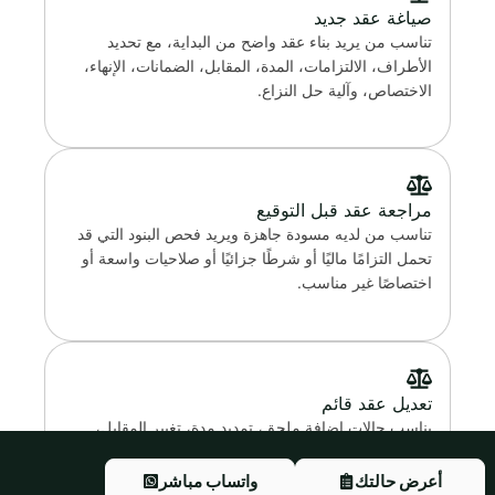
صياغة عقد جديد
تناسب من يريد بناء عقد واضح من البداية، مع تحديد
الأطراف، الالتزامات، المدة، المقابل، الضمانات، الإنهاء،
الاختصاص، وآلية حل النزاع.
مراجعة عقد قبل التوقيع
تناسب من لديه مسودة جاهزة ويريد فحص البنود التي قد
تحمل التزامًا ماليًا أو شرطًا جزائيًا أو صلاحيات واسعة أو
اختصاصًا غير مناسب.
تعديل عقد قائم
يناسب حالات إضافة ملحق، تمديد مدة، تغيير المقابل،
تعديل الالتزامات، أو إعادة ترتيب بند محدد.
أعرض حالتك
واتساب مباشر