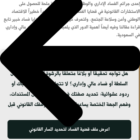
إحدى جرائم الفساد الإداري والوظيفي. وتبدو الحاجة ملحة للحصول على
الاستشارات القانونية في قضايا الفساد كونها تمثل تهديداً خطيراً للاقتصاد
الوطني وأمن وسلامة المجتمع. ولتعرف كيف تختار محامي قضايا فساد خبير تابع
قراءة مقالنا وفيه أيضاً أهمية الدور الذي يلعبه محامي قضايا فساد مالي وإداري
في السعودية.
هل تواجه تحقيقاً أو بلاغاً متعلقاً بالرشوة أو إساءة استعمال
السلطة أو فساد مالي وإداري؟ لا تتعامل مع الملف بارتباك أو
ردود عشوائية؛ تحديد صفتك في القضية، وفحص المستندات،
وفهم الجهة المختصة يساعدك على ترتيب موقفك القانوني قبل
أي خطوة.
اعرض ملف قضية الفساد لتحديد المسار القانوني