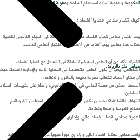
الحكومية
و عقوبة اساءة استخدام السلطة و
عقوبة الاتهام بالرشوة
.
كيف تختار محامي قضايا الفساد؟
يعد اختيار محامي قضايا الفساد مناسب خطوة حاسمة في النجاح القانوني للقضية.
هناك عدة معايير يجب أخذها في الاعتبار عند اختيار المحامي المناسب:
الخبرة: تأكد من أن المحامي لديه خبرة سابقة في التعامل مع قضايا الفساد.
محامي خلع بالرياض
التخصص: يجب أن يكون المحامي متخصصاً في القضايا المالية والإدارية المعقدة، حيث
أن قضايا الفساد تتطلب معرفة دقيقة بالقانون والأنظمة.
السمعة: تحقق من سمعة المحامي في المجتمع القانوني، واطلع على تقييمات العملاء
السابقين.
التوافر والشفافية: يجب أن يكون المحامي متاحاً للرد على استفساراتك ويقدم
نصائح قانونية واضحة وشفافة.
أهمية محامي قضايا فساد مالي وإداري
يلعب محامي قضايا الفساد المالي والإداري دوراً حيوياً في ضمان العدالة وحماية