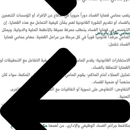
يلعب محامي قضايا الفساد دوراً حيوياً في الدفاع عن الأفراد أو المؤسسات المتهمين
بالفساد أو تقديم المشورة القانونية لهم بشأن كيفية التعامل مع هذه القضايا. إن
التخصص في قضايا الفساد يتطلب معرفة عميقة بالأنظمة المحلية والدولية، ويمثل
محامي طلاق بالرياض
المحامي مرشداً قانونياً قوياً في كل مرحلة من مراحل القضية. مهام محامي قضايا
الفساد تشمل:
الاستشارات القانونية: يقدم المحامي النصائح بشأن كيفية التفاعل مع التحقيقات أو
القضايا المتعلقة بالفساد.
تمثيل العملاء أمام المحاكم: يقوم المحامي بالدفاع عن موكله في المحكمة، سواء كان
متهماً أو ضحية للفساد.
التفاوض: التفاوض على تسوية أو اتفاقيات مع السلطات أو الأطراف الأخرى
المعنية.
إعداد الوثائق القانونية: تجهيز جميع المستندات الضرورية مثل الشكاوى، الطعون،
والتقارير القانونية المطلوبة.
لا بد من التنويه إلى عدد من العقوبات التي حددها النظام السعودي في سبيل
مكافحة جرائم الفساد الوظيفي والإداري. من أهمها
حكم الرشوة في المصالح