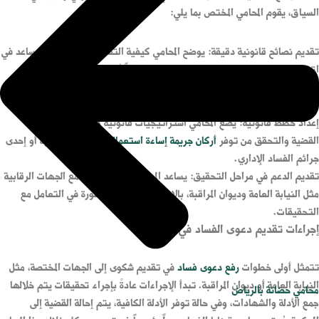
السياق، يقوم المحامي المختص بما يلي:
تقديم نصائح قانونية دقيقة: يوضح المحامي كيفية التعامل مع القضايا، ويساعد في
اتخاذ القرارات الصحيحة سواء كان الشخص متهماً أو ضحية.
شرح القوانين والأنظمة: يشرح المحامي الأنظمة القانونية التي تحكم قضايا الفساد،
مما يساعد العملاء على فهم حقوقهم وواجباتهم.
إعداد خطط قانونية: يضع المحامي استراتيجيات قانونية واضحة للتعامل مع
القضية والتحقق من توفر
أركان جريمة إساءة استعمال السلطة
أو الرشوة أو إحدى
جرائم الفساد الإداري.
تقديم الدعم في مراحل التحقيق: يساعد المحامي في التفاوض مع الجهات الرقابية
مثل النيابة العامة وديوان المراقبة، بالإضافة إلى تقديم المشورة في التعامل مع
التحقيقات.
إجراءات تقديم دعوى الفساد في السعودية
تتمثل أولى خطوات
رفع دعوى فساد
في تقديم شكوى إلى الجهات المختصة، مثل
النيابة العامة أو ديوان المراقبة. تبدأ الإجراءات عادةً بإجراء تحقيقات يتم خلالها
محامي حضانة بالرياض
جمع الأدلة والشهادات، وفي حالة توفر الأدلة الكافية، يتم إحالة القضية إلى