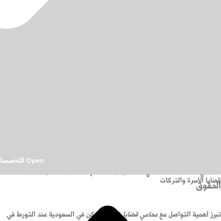
9:00 ص
Open التخصصات القانونية
محامي قضايا فساد في السعودية لفهم التحقيقات وحماية
قضايا الأسرة والتركات
الحقوق
تبرز أهمية التواصل مع
محامي قضايا فساد
متمكن في السعودية عند التورط في