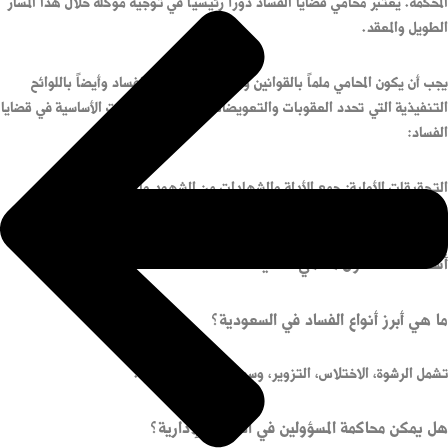
المحكمة. يُعتبر محامي قضايا الفساد دوراً رئيسياً في توجيه موكله خلال هذا المسار
الطويل والمعقد.
يجب أن يكون المحامي ملماً بالقوانين والأنظمة المتعلقة بالفساد وأيضاً باللوائح
التنفيذية التي تحدد العقوبات والتعويضات. تتضمن الإجراءات الأساسية في قضايا
الفساد:
التحقيقات الأولية: جمع الأدلة والشهادات من الشهود والمستندات.
الاستجواب: توجيه الأسئلة للمتهمين والضحايا للحصول على المعلومات الضرورية.
المحاكمة: الترافع أمام المحكمة وتقديم الأدلة والدفاع.
أسئلة شائعة حول محامي قضايا فساد
ما هي أبرز أنواع الفساد في السعودية؟
تشمل الرشوة، الاختلاس، التزوير، وسوء استخدام السلطة.
هل يمكن محاكمة المسؤولين في القضايا الإدارية؟