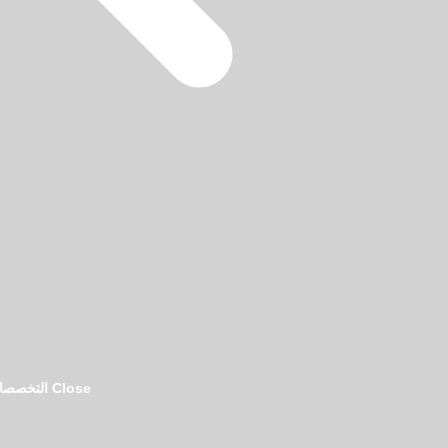
فريق تحرير دليل المحامين بالرياض
Close التخصصات القانونية