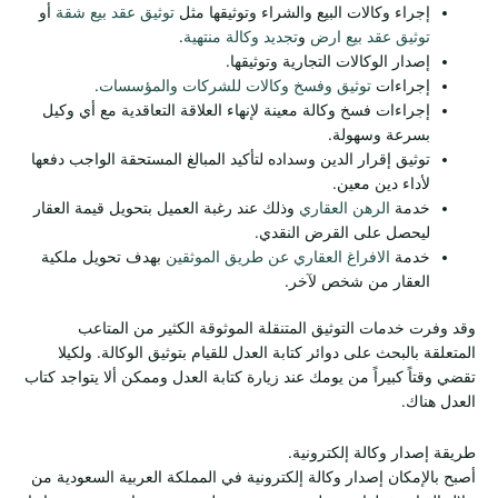
إجراء وكالات البيع والشراء وتوثيقها مثل
توثيق عقد بيع شقة
أو
توثيق عقد بيع ارض
و
تجديد وكالة منتهية
.
إصدار الوكالات التجارية وتوثيقها.
إجراءات
توثيق وفسخ وكالات للشركات والمؤسسات
.
إجراءات فسخ وكالة معينة لإنهاء العلاقة التعاقدية مع أي وكيل
بسرعة وسهولة.
توثيق إقرار الدين وسداده لتأكيد المبالغ المستحقة الواجب دفعها
لأداء دين معين.
خدمة
الرهن العقاري
وذلك عند رغبة العميل بتحويل قيمة العقار
ليحصل على القرض النقدي.
خدمة
الافراغ العقاري عن طريق الموثقين
بهدف تحويل ملكية
العقار من شخص لآخر.
وقد وفرت خدمات التوثيق المتنقلة الموثوقة الكثير من المتاعب
المتعلقة بالبحث على دوائر كتابة العدل للقيام بتوثيق الوكالة. ولكيلا
تقضي وقتاً كبيراً من يومك عند زيارة كتابة العدل وممكن ألا يتواجد كتاب
العدل هناك.
طريقة إصدار وكالة إلكترونية.
أصبح بالإمكان إصدار وكالة إلكترونية في المملكة العربية السعودية من