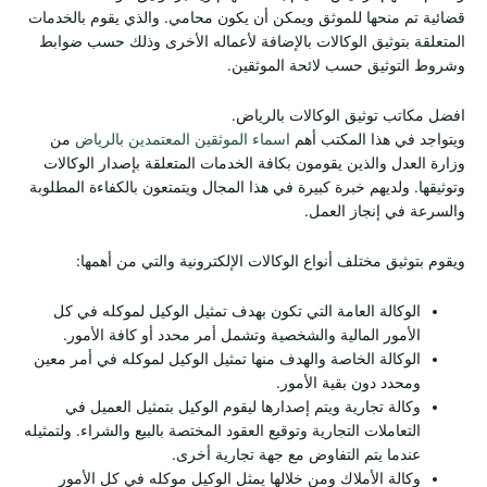
قضائية تم منحها للموثق ويمكن أن يكون محامي. والذي يقوم بالخدمات
المتعلقة بتوثيق الوكالات بالإضافة لأعماله الأخرى وذلك حسب ضوابط
وشروط التوثيق حسب لائحة الموثقين.
افضل مكاتب توثيق الوكالات بالرياض.
ويتواجد في هذا المكتب أهم
اسماء الموثقين المعتمدين بالرياض
من
وزارة العدل والذين يقومون بكافة الخدمات المتعلقة بإصدار الوكالات
وتوثيقها. ولديهم خبرة كبيرة في هذا المجال ويتمتعون بالكفاءة المطلوبة
والسرعة في إنجاز العمل.
ويقوم بتوثيق مختلف أنواع الوكالات الإلكترونية والتي من أهمها:
الوكالة العامة التي تكون بهدف تمثيل الوكيل لموكله في كل
الأمور المالية والشخصية وتشمل أمر محدد أو كافة الأمور.
الوكالة الخاصة والهدف منها تمثيل الوكيل لموكله في أمر معين
ومحدد دون بقية الأمور.
وكالة تجارية ويتم إصدارها ليقوم الوكيل بتمثيل العميل في
التعاملات التجارية وتوقيع العقود المختصة بالبيع والشراء. ولتمثيله
عندما يتم التفاوض مع جهة تجارية أخرى.
وكالة الأملاك ومن خلالها يمثل الوكيل موكله في كل الأمور