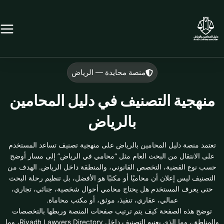
خطي
لى
لمحتوى
منصة محايدة — الرياض
منهجية التصنيف في دليل المحامين
بالرياض
تعتمد منصة دليل المحامين بالرياض على منهجية تصنيف تساعد المستخدم
على الانتقال من البحث العام مثل “محامي في الرياض” إلى مسار أوضح
حسب نوع القضية، التخصص القانوني، والمنطقة داخل الرياض. الهدف من
التصنيف ليس إعلان أن محاميًا أو مكتبًا هو الأفضل، بل تنظيم رحلة البحث
حتى يعرف المستخدم هل يحتاج محامي أحوال شخصية، جنائي، تجاري،
عمالي، عقاري، تنفيذ، موثق، أو مكتب محاماة.
توضح هذه الصفحة كيف يتم ترتيب صفحات المنصة وربطها بالتخصصات
والمناطق، وما الذي يعنيه التصنيف داخل Riyadh Lawyers Directory، وما