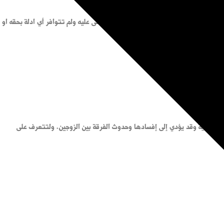
 الحكم. أما في حال صدور الحكم بحق المدعى عليه ولم تتوافر أي ادلة بحقه او
قة الزوجية وقد يؤدي إلى إفسادها وحدوث الفرقة بين الزوجين. ولتتعرف على