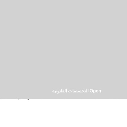
نائية الوصف والتي فرض عليها النظام والشرع عقوبات مختلفة حسب نوع الجريمة
Open التخصصات القانونية
ر وتراوحت العقوبات ما بين السجن والغرامة المالية وفقاً لنوع الجرم المتستر