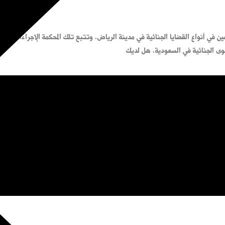
ن في أنواع القضايا الجنائية في مدينة الرياض. وتتبع تلك المحكمة الإجراءات القا
عوى الجنائية في السعودية. هل لديك
ازة أو اتجار أو ترويج. وهي عقوبة مشددة فرضها المشرع السعودي نظراً لخطورته
التنا فنرجو متابعة