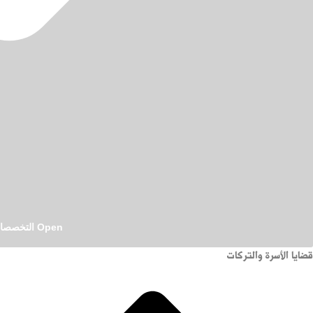
ماهي المشفوعات في المحكمة
8:00 ص
عند البدء في إعداد صحيفة دعوى إلكترونية، يظهر سؤال مهم: ماهي المشفوعات
في المحكمة، وما الفرق بينها وبين الوقائع والطلبات
Open التخصصات القانونية
قضايا الأسرة والتركات