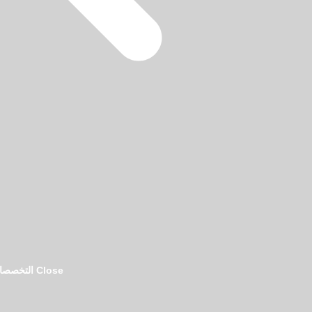
التبليغ عن الاحتيال المالي
9:00 ص
يبدأ التبليغ عن الاحتيال المالي في السعودية باتخاذ إجراءات سريعة لحماية حسابك
والمحافظة على الأدلة، وليس بالبحث عن رقم عشوائي
Close التخصصات القانونية