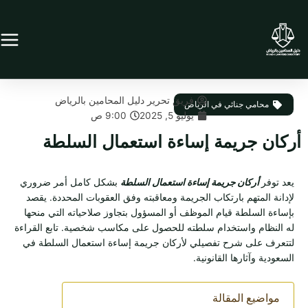
خطي
لى
لمحتوى
فريق تحرير دليل المحامين بالرياض
محامي جنائي في الرياض
يوليو 5, 2025
9:00 ص
أركان جريمة إساءة استعمال السلطة
يعد توفر
أركان جريمة إساءة استعمال السلطة
بشكل كامل أمر ضروري
لإدانة المتهم بارتكاب الجريمة ومعاقبته وفق العقوبات المحددة. يقصد
بإساءة السلطة قيام الموظف أو المسؤول بتجاوز صلاحياته التي منحها
له النظام واستخدام سلطته للحصول على مكاسب شخصية. تابع القراءة
لتتعرف على شرح تفصيلي لأركان جريمة إساءة استعمال السلطة في
السعودية وآثارها القانونية.
مواضيع المقالة