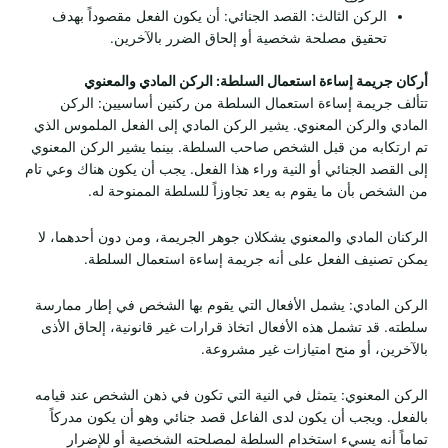
الركن الثالث: القصد الجنائي: أن يكون الفعل مقصوداً بهدف
تحقيق مصلحة شخصية أو إلحاق الضرر بالآخرين.
أركان جريمة إساءة استعمال السلطة: الركن المادي والمعنوي
تتألف جريمة إساءة استعمال السلطة من ركنين أساسيين: الركن
المادي والركن المعنوي. يشير الركن المادي إلى الفعل الملموس الذي
تم ارتكابه من قبل الشخص صاحب السلطة. بينما يشير الركن المعنوي
إلى القصد الجنائي أو النية وراء هذا الفعل. يجب أن يكون هناك وعي تام
من الشخص بأن ما يقوم به يعد تجاوزاً للسلطة الممنوحة له.
الركنان المادي والمعنوي يشكلان جوهر الجريمة، ومن دون أحدهما، لا
يمكن تصنيف الفعل على أنه جريمة إساءة استعمال السلطة.
الركن المادي: يشمل الأفعال التي يقوم بها الشخص في إطار ممارسة
سلطته. قد تشمل هذه الأفعال اتخاذ قرارات غير قانونية، إلحاق الأذى
بالآخرين، أو منح امتيازات غير مشروعة.
الركن المعنوي: يتمثل في النية التي تكون في ذهن الشخص عند قيامه
بالفعل. ويجب أن يكون لدى الفاعل قصد جنائي وهو أن يكون مدركاً
تماماً أنه يسيء استخدام السلطة لمصلحته الشخصية أو للإضرار