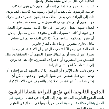
الكافية في حال لم تكن مثبتة بشكل واضح.
غياب النية الإجرامية: إذا لم يُثبت أن المتهم كان ينوي ارتكاب
جريمة الرشوة، مثل تقديم أو قبول رشوة بنية فاسدة، فقد يؤدي
ذلك إلى البراءة. في بعض الحالات، قد يكون التصرف غير مدرك
من المتهم أو لم يكن بهدف الحصول على منفعة غير قانونية.
انعدام شبهة الفعل الإجرامي: في حال كانت الشبهة حول الفعل
غير قوية أو كانت تفسيرات الفعل متنوعة بشكل معقول، يمكن
أن تقرر المحكمة البراءة. مثلاً، إذا كان الدفع قد تم في سياق
تبادل تجاري مشروع أو بناء على اتفاق قانوني.
المخالفة في جمع الأدلة: في حال تبين أن الأدلة قد تم جمعها
بطرق غير قانونية أو تم انتهاك حقوق المتهم أثناء التحقيقات، مثل
التفتيش غير المشروع أو الاعتراف القسري، فإن هذا قد يؤدي
إلى استبعاد الأدلة وبالتالي البراءة.
وجود دليل على الإكراه أو التهديد: إذا كان المتهم قد تم إجباره أو
تهديده من قبل شخص آخر لقبول الرشوة أو دفعها، يمكن أن
يُعتبر هذا سبباً للبراءة، حيث لا يُعتد بالتصرف في حالات الإكراه.
الدفوع القانونية التي تؤدي للبراءة بقضايا الرشوة
تلعب الدفوع القانونية التي قد تؤدي إلى البراءة في قضايا
الرشوة في
العمل بنظام مكافحة الرشوة الجديد
دوراً حيوياً في الدفاع عن المتهم.
من أبرز هذه الدفوع: