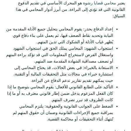
يعتبر
محامي قضايا رشوة
هو المحرك الأساسي في تقديم الدفوع
القانونية التي قد تؤدي إلى البراءة. من أبرز أدوار المحامي في هذا
السياق:
إعداد الدفاع بحذر: يقوم المحامي بتحليل جميع الأدلة المقدمة من
النيابة وتحديد نقاط الضعف فيها، ثم يعمل على بناء دفاع قوي
يُظهر غياب الأدلة أو الشكوك التي تدين المتهم.
استجواب الشهود: المحامي يملك الحق في استجواب الشهود
واستغلال الفرص لاستخراج المعلومات التي قد تؤكد براءة المتهم
أو تضعف مصداقية الشهادة المقدمة ضد المتهم.
الاستعانة بالخبراء: في بعض الحالات، قد يحتاج المحامي إلى
استشارة خبراء في مجالات مثل التحقيقات المالية أو التقنية،
حيث يمكنهم تقديم تقارير تدعم الدفاع عن البراءة.
التأكيد على الطابع القانوني للأفعال: يقوم المحامي بتوضيح ما إذا
كان الفعل المزعوم يدخل ضمن إطار قانوني معترف به أو ما إذا
كانت الظروف قد تبرر تصرف المتهم.
الضغط على الجوانب القانونية والحقوقية: يلتزم المحامي
بمراقبة جميع الإجراءات القانونية وضمان أن حقوق المتهم لم
تُنتهك أثناء التحقيقات أو محاكمة القضية.