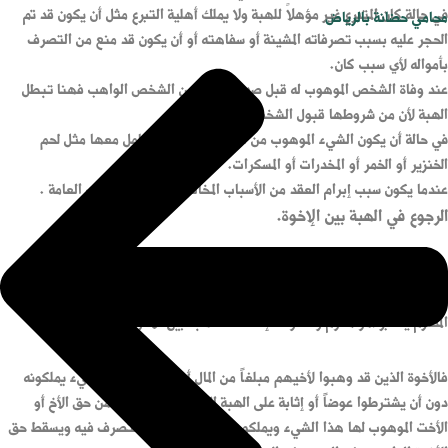
في حالة كان المتبرع غير مؤهلاً للهبة ولا يملك أهلية التبرع مثل أن يكون قد تم
محامي حضانة بالرياض
الحجر عليه بسبب تصرفاته المشينة أو سفاهته أو أن يكون قد منع من التصرف
بأمواله لأي سبب كان.
عند وفاة الشخص الموهوب له قبل صدور الهبة من الشخص الواهب فهنا تبطل
الهبة لأن من شروطها قبول الشخص الموهوب له.
في حالة أن يكون الشيء الموهوب من الأشياء الممنوع التعامل معها مثل لحم
الخنزير أو الخمر أو المخدرات أو المسكرات.
عندما يكون سبب إبرام العقد من الأسباب المخالفة للنظام أو الآداب العامة .
الرجوع في الهبة بين الإخوة.
في الشرع الإسلامي الذي تستند عليه أحكام النظام السعودي تعتبر الهبة لذي
محرم لا يمكن الرجوع فيها وقد أفتى جمهور العلماء إلى أن الرجوع في الهبة لذي
المحارم يعتبر أمر محرم وخصوصاً إذا كانت الهبة بين الأخوة والأخوات.
فالأخوة الذين قد وهبوا لأخيهم مبلغاً من المال أو عقاراً ما أو أي شيء يملكونه
دون أن يشترطوا عوضاً أو إثابة على الهبة التي قدموها أصبح من حق الأخ أو
الأخت الموهوب لها هذا الشيء ويملكون الحق الكامل في التصرف فيه ويسقط حق