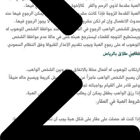
الهبة مقدمة لذوي الرحم والقربى كالأخوة مثلاً فلا يجوز الرجوع فيها.
الهبة المقدمة للزوجة فإذا كانت مشروطة باستمرار الزواج يمكن الرجوع فيها عند
حدوث الانفصال وإن لم تكن مشروطة ومقدمة كهدية لا يجوز الرجوع فيها.
ويحق للشخص الواهب الرجوع في الهبة المقدمة عند موافقة الشخص الموهوب له
ويستطيع التوجه للقضاء ليسترجع هبته حتى في حالة عدم موافقة الشخص
الموهوب له على رجوع الهبة ويجب تقديم الأعذار المقبولة وفق النظام السعودي
وهي:
محامي طلاق بالرياض
ارتكاب الموهوب له أفعال مخلة بالاتفاق بينه وبين الشخص الواهب.
أن يصبح الشخص الواهب عاجزاً عن توفير سبل عيش كريمة ويصبح حاله ضيقاً
وغير قادر على القيام بواجباته تجاه عائلته.
إذا رزق الواهب بطفل يمكن أن يطلب من القاضي الرجوع في الهبة.
شروط الهبة في العقار.
إذا كنت قد حصلت على عقار على شكل هبة يجب أن تتحقق الشروط التالية:
شرط الانعقاد: حيث أن عقد الهبة يمثل عقد تراضي ويجب التزام كل الأطراف