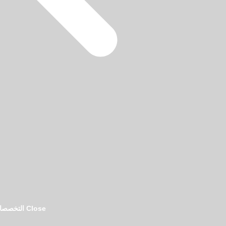
فريق تحرير دليل المحامين بالرياض
Close التخصصات القانونية