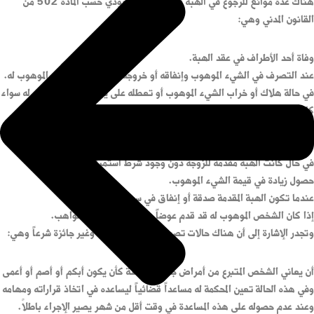
هناك عدة موانع للرجوع في الهبة في النظام السعودي حسب المادة 502 من
القانون المدني وهي:
وفاة أحد الأطراف في عقد الهبة.
عند التصرف في الشيء الموهوب وإنفاقه أو خروجه عن ملكية الشخص الموهوب له.
في حالة هلاك أو خراب الشيء الموهوب أو تعطله على يد الشخص الموهوب له سواء
كان هو المتسبب أو حادث أجنبي خارج عن إرادته.
إذا كانت الهبة المقدمة لرحم من الأرحام وبشكل خاص الوالدين والأخوة باستثناء
هبة الأب فمن حقه الرجوع عنها.
في حال كانت الهبة مقدمة للزوجة دون وجود شرط استمرار الزواج مثلاً.
حصول زيادة في قيمة الشيء الموهوب.
عندما تكون الهبة المقدمة صدقة أو إنفاق في سبيل الله.
إذا كان الشخص الموهوب له قد قدم عوضاً عن الهبة للشخص الواهب.
وتجدر الإشارة إلى أن هناك حالات تصير فيها الهبة باطلة وغير جائزة شرعاً وهي:
أن يعاني الشخص المتبرع من أمراض جسدية مزمنة كأن يكون أبكم أو أصم أو أعمى
وفي هذه الحالة تعين المحكمة له مساعداً قضائياً ليساعده في اتخاذ قراراته ومهامه
وعند عدم حصوله على هذه المساعدة في وقت أقل من شهر يصير الإجراء باطلاً.