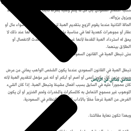
والعشرة بينهما وبالتالي يحق للزوج استرجاع الهبة عند عدم استمرار الزواج وذلك
حسب النظام السعودي بأن كل ما يتم وهبه بشرط ثابت متعلق بثبوت الشرط
ويزول بزواله.
الحالة الثانية عندما يقوم الزوج بتقديم الهبة لزوجته بأي شكل كان سواء مال أو
عقار أو مجوهرات كهدية لها في مناسبة ما من دون وجود شرط لها عند ذلك لا
يحق له استرداد الهبة المقدمة لأنها غير مشروطة وحتى إن حدث الانفصال أو
الطلاق بينهما.
متى تبطل الهبة في القانون السعودي؟؟
تبطل الهبة في القانون السعودي عندما يكون الشخص الواهب يعاني من مرض
جسدي مزمن كأن يكون أعمى أو أصم أو أبكم أو أنه غير مؤهل لتقديم الهبة لأنه
محامي جنائي في الرياض
كان محجوراً عليه في السابق بسبب أفعال مشينة وتبطل الهبة. إذا كان الشيء
الموهوب غير مسموح التعامل به كالمسكرات والمخدرات ولحم الخنزير أو أن يكون
الغرض من الهبة غرضاً مخلاً بالآداب العامة أو النظام في السعودية.
وبهذا تكون نهاية مقالتنا.