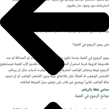
استرجاعه دون وجود عذر مقبول.
وتختلف الهبة في العقارات عن الوصية حيث التصرف في العقار الموهوب يكون بعد
موت الشخص الواهب ولا يمكن للورثة التصرف به في حياته أو أن يتدخلوا بالوصية
بينما يستطيع الشخص الموهوب له العقار التصرف به وفق عقد الهبة.
متى يجوز الرجوع في الهبة؟
يجوز الرجوع في الهبة عندما تكون مقدمة على سبيل التودد أو الصداقة أو عند
تقديمها للزوجة شرط استمرار المعاشرة والزواج أو عند تقديم الأب للهبة فيستطيع
الرجوع فيها وممكن للواهب استرجاع هبته إذا توفرت أسباب مثل أن يرتكب
الشخص الموهوب له أفعالاً تخل بالاتفاق بينه وبين الشخص الواهب أو أن تسوء
حالة الواهب كثيراً ويصبح غير قادر على توفير سبل المعيشة لعائلته.
محامي نفقة بالرياض
موانع الرجوع في الهبة.