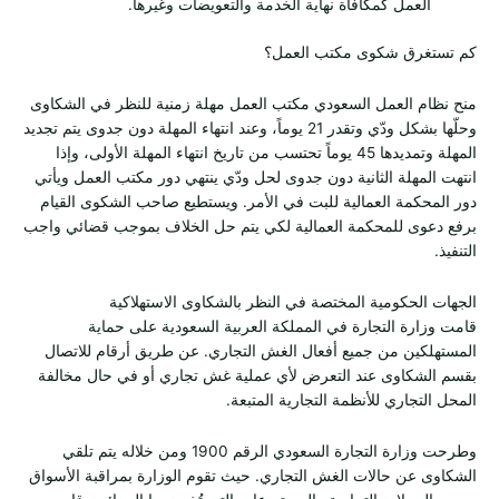
العمل كمكافأة نهاية الخدمة والتعويضات وغيرها.
كم تستغرق شكوى مكتب العمل؟
منح نظام العمل السعودي مكتب العمل مهلة زمنية للنظر في الشكاوى
وحلّها بشكل ودّي وتقدر 21 يوماً، وعند انتهاء المهلة دون جدوى يتم تجديد
المهلة وتمديدها 45 يوماً تحتسب من تاريخ انتهاء المهلة الأولى، وإذا
انتهت المهلة الثانية دون جدوى لحل ودّي ينتهي دور مكتب العمل ويأتي
دور المحكمة العمالية للبت في الأمر. ويستطيع صاحب الشكوى القيام
برفع دعوى للمحكمة العمالية لكي يتم حل الخلاف بموجب قضائي واجب
التنفيذ.
الجهات الحكومية المختصة في النظر بالشكاوى الاستهلاكية
قامت وزارة التجارة في المملكة العربية السعودية على حماية
المستهلكين من جميع أفعال الغش التجاري. عن طريق أرقام للاتصال
بقسم الشكاوى عند التعرض لأي عملية غش تجاري أو في حال مخالفة
المحل التجاري للأنظمة التجارية المتبعة.
وطرحت وزارة التجارة السعودي الرقم 1900 ومن خلاله يتم تلقي
الشكاوى عن حالات الغش التجاري. حيث تقوم الوزارة بمراقبة الأسواق