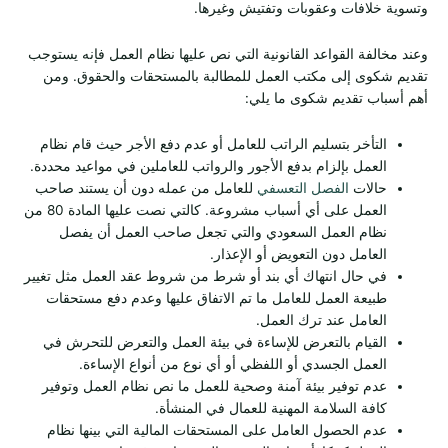
وتسوية خلافات وعقوبات وتفتيش وغيرها.
وعند مخالفة القواعد القانونية التي نص عليها نظام العمل فإنه يستوجب
تقديم شكوى إلى مكتب العمل للمطالبة بالمستحقات والحقوق. ومن
أهم أسباب تقديم شكوى ما يلي:
التأخر بتسليم الراتب للعامل أو عدم دفع الأجر حيث قام نظام
العمل بإلزام بدفع الأجور والرواتب للعاملين في مواعيد محددة.
حالات
الفصل التعسفي
للعامل من عمله دون أن يستند صاحب
العمل على أي أسباب مشروعة. كالتي نصت عليها المادة 80 من
نظام العمل السعودي والتي تجعل صاحب العمل أن يفصل
العامل دون التعويض أو الإعذار.
في حال انتهاك أي بند أو شرط من شروط عقد العمل مثل تغيير
طبيعة العمل للعامل ما تم الاتفاق عليها وعدم دفع مستحقات
العامل عند ترك العمل.
القيام بالتعرض للإساءة في بيئة العمل والتعرض للتحرش في
العمل الجسدي أو اللفظي أو أي نوع من أنواع الإساءة.
عدم توفير بيئة آمنة وصحية للعمل ما نص نظام العمل وتوفير
كافة السلامة المهنية للعمال في المنشأة.
عدم الحصول العامل على المستحقات المالية التي بينها نظام