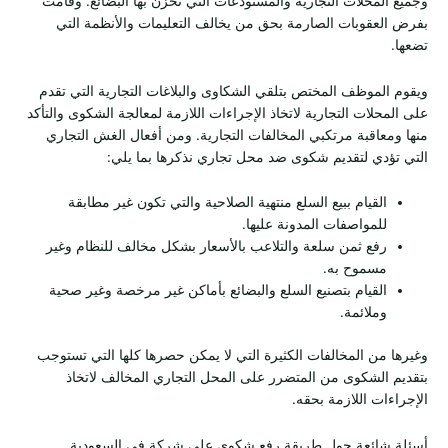
وجميع المحلات التجارية والمستودعات التي تُخزن بها البضائع. وقامت
بفرض العقوبات الصارمة بحق من يخالف التعليمات والأنظمة التي
تضعها.
ويقوم الموظف المختص بتلقي الشكاوى والبلاغات التجارية التي تقدم
على المحلات التجارية لاتخاذ الإجراءات اللازمة لمعالجة الشكوى والتأكد
منها ومعاقبة مرتكبي المخالفات التجارية. ومن أفعال الغش التجاري
التي تؤدي لتقديم شكوى ضد محل تجاري نذكرها بما يلي:
القيام ببيع السلع منتهية الصلاحية والتي تكون غير مطابقة
للمواصفات المدونة عليها.
رفع ثمن سلعة والتلاعب بالأسعار بشكل مخالف للنظام وغير
مسموح به.
القيام بتصنيع السلع والبضائع بأماكن غير مرخصة وغير صحية
وملائمة.
وغيرها من المخالفات الكثيرة التي لا يمكن حصرها كلها التي تستوجب
بتقديم الشكوى من المتضرر على المحل التجاري المخالف لاتخاذ
الإجراءات اللازمة بحقه.
أسئلة شائعة حول طريقة رفع شكوى على شركة في السعودية