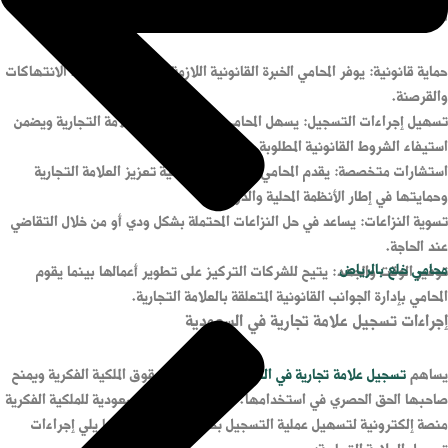
الفكرية. فيما يلي أهمية تعيين محامي مختص لحماية العلامة التجارية:
حماية قانونية: يوفر المحامي الخبرة القانونية اللازمة لحماية العلامة ضد الانتهاكات
والقرصنة.
تسهيل إجراءات التسجيل: يسهل المحامي عملية تسجيل العلامة التجارية ويضمن
استيفاء الشروط القانونية المطلوبة.
استشارات متخصصة: يقدم المحامي نصائح حول كيفية تعزيز العلامة التجارية
وحمايتها في إطار الأنظمة المحلية والدولية.
تسوية النزاعات: يساعد في حل النزاعات المحتملة بشكل ودي أو من خلال التقاضي
عند الحاجة.
محامي خلع بالرياض
توفير الوقت والجهد: يتيح للشركات التركيز على تطوير أعمالها بينما يقوم
المحامي بإدارة الجوانب القانونية المتعلقة بالعلامة التجارية.
إجراءات تسجيل علامة تجارية في السعودية
يساهم
تسجيل علامة تجارية في السعودية
في حماية حقوق الملكية الفكرية ويمنح
صاحبها الحق الحصري في استخدامها. كما توفر الهيئة السعودية للملكية الفكرية
منصة إلكترونية لتسهيل عملية التسجيل بخطوات واضحة. فيما يلي إجراءات