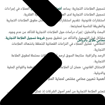
تسجيل العلامات التجارية: يساعد
أفضل محامي في الرياض
العملاء في إجراءات
تسجيل العلامات التجارية لدى الهيئة السعودية للملكية الفكرية.
استشارات قانونية: تقديم استشارات متخصصة بشأن حقوق العلامات التجارية
والطريقة المناسبة لحمايتها.
البحث والتحليل: إجراء دراسات حول العلامات التجارية للتأكد من عدم وجود
مشاكل قبل التسجيل والتأكد من تحقيق جميع
شروط تسجيل العلامة التجارية
.
محامي طلاق بالرياض
التقاضي: تمثيل العملاء في النزاعات القضائية المتعلقة بانتهاك العلامات
التجارية.
الرصد والمراقبة: متابعة السوق لرصد أي انتهاكات محتملة لحقوق العلامة
التجارية.
الامتثال القانوني: ضمان أن العلامات التجارية تلتزم بالأنظمة واللوائح المحلية
والدولية.
أهمية تعيين محامي مختص لحماية العلامة التجارية
تعتبر العلامة التجارية من أهم أصول الشركات إذ تمثل هويتها وتساهم في
تعزيز ثقة العملاء بها. كما تبرز أهمية تعيين
محامي تجاري في الرياض
مختص
لحماية العلامة التجارية وذلك مع تزايد التنافس في السوق لضمان حقوق الملكية