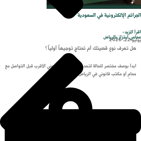
الجرائم الإلكترونية في السعودية
اقرأ المزيد»
محامي ابتزاز بالرياض
يوليو 22, 2026
هل تعرف نوع قضيتك أم تحتاج توجيهاً أولياً؟
ابدأ بوصف مختصر للحالة لتحديد التخصص القانوني الأقرب قبل التواصل مع
محامٍ أو مكتب قانوني في الرياض.