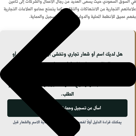
في السوق السعودي حيث يسعى العديد من رجال الأعمال والشركات إلى تأمين
علاماتهم التجارية من الانتهاكات والتقليد. كما يتمتع محامو العلامات التجارية
بفهم عميق للأنظمة المحلية والدولية المتعلقة بالتسجيل والحماية.
هل لديك اسم أو شعار تجاري وتخشى أن يُرفض تسجيله أو
يتعرض للتقليد بعد انتشاره؟ لا تنتظر حتى تظهر مشكلة في
السوق؛ يمكن لمحامي علامات تجارية مراجعة العلامة، وفحص
احتمالات التشابه، وتوضيح مسار التسجيل والحماية قبل تقديم
الطلب.
اسأل عن تسجيل وحماية علامتك التجارية
يمكنك قراءة الدليل أولاً لفهم خطوات التسجيل وحماية الاسم والشعار قبل
التواصل.