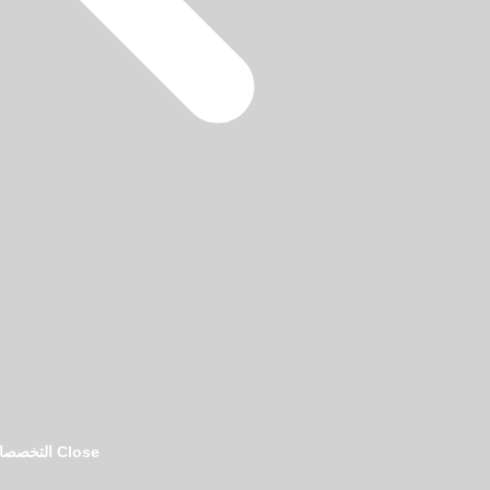
فريق تحرير دليل المحامين بالرياض
Close التخصصات القانونية