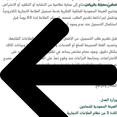
محامي حضانة بالرياض
شعار أو هوية بصرية تحتاج إلى حماية نظامية من التشابه أو التقليد أو الاعتراض.
وتتيح الهيئة السعودية للملكية الفكرية خدمة تسجيل العلامة التجارية إلكترونياً،
وتشمل إجراءاتها تقديم الطلب، فحصه، ثم نشر العلامة لمدة 60 يوماً قبل
استكمال التسجيل عند عدم وجود اعتراض.
قبل تقديم طلب التسجيل، من الأفضل إجراء بحث أولي عن العلامات المشابهة،
وتحديد الفئة الصحيحة للسلع أو الخدمات، وتجهيز صورة العلامة وبيانات المالك
بشكل دقيق. وجود محامٍ مختص يساعد في تقليل أخطاء الطلب، والرد على
الاعتراضات، ومتابعة النزاعات عند وقوع تعدٍّ على العلامة أو استعمال غير مصرح
به. وينص قانون العلامات التجارية لدول مجلس التعاون على أن مدة الحماية
الناتجة عن تسجيل العلامة التجارية تكون 10 سنوات قابلة للتجديد لمدد مماثلة.
المصادر والمراجع:
وزارة العدل
.
الهيئة السعودية للمحامين
.
المادة 3 من نظام العلامات التجارية
.