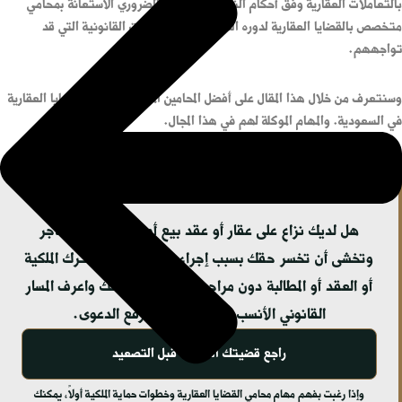
بالتعاملات العقارية وفق أحكام النظام. لذلك من الضروري الاستعانة بمحامي
متخصص بالقضايا العقارية لدوره الكبير لمعالجة المشكلات القانونية التي قد
تواجههم.
وسنتعرف من خلال هذا المقال على أفضل المحامين المتخصصين في القضايا العقارية
في السعودية. والمهام الموكلة لهم في هذا المجال.
هل لديك نزاع على عقار أو عقد بيع أو مشكلة مع مستأجر
وتخشى أن تخسر حقك بسبب إجراء غير دقيق؟ لا تترك الملكية
أو العقد أو المطالبة دون مراجعة؛ رتّب مستنداتك واعرف المسار
القانوني الأنسب قبل التوقيع أو رفع الدعوى.
راجع قضيتك العقارية قبل التصعيد
وإذا رغبت بفهم مهام محامي القضايا العقارية وخطوات حماية الملكية أولاً، يمكنك