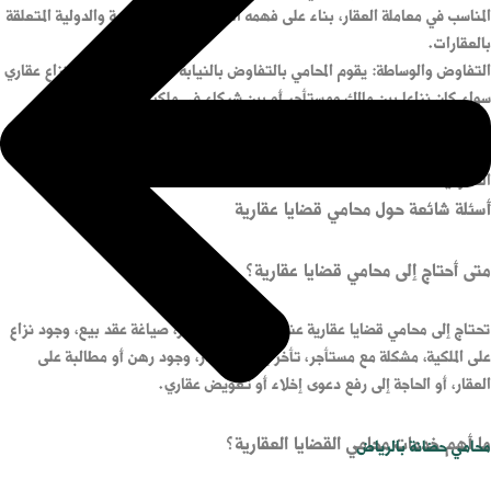
المناسب في معاملة العقار، بناء على فهمه الكامل للقوانين المحلية والدولية المتعلقة
بالعقارات.
التفاوض والوساطة: يقوم المحامي بالتفاوض بالنيابة عن الموكل لحل أي نزاع عقاري
سواء كان نزاعا بين مالك ومستأجر أو بين شركاء في ملكية عقار.
التقليل من المخاطر القانونية: الاستعانة ب
محامي عقاري بالرياض
من أجل التقليل
من المخاطر القانونية الناتجة عن ارتكاب أخطاء أثناء توقيع العقود أو التعاملات
القانونية.
أسئلة شائعة حول محامي قضايا عقارية
متى أحتاج إلى محامي قضايا عقارية؟
تحتاج إلى محامي قضايا عقارية عند شراء أو بيع عقار، صياغة عقد بيع، وجود نزاع
على الملكية، مشكلة مع مستأجر، تأخر إفراغ العقار، وجود رهن أو مطالبة على
العقار، أو الحاجة إلى رفع دعوى إخلاء أو تعويض عقاري.
ما أهم خدمات محامي القضايا العقارية؟
محامي حضانة بالرياض