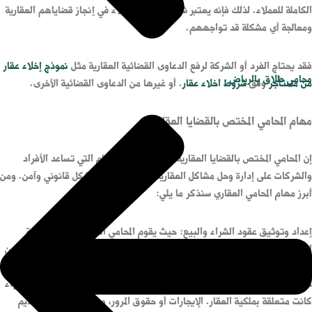
الكاملة للعملاء. لذلك فإنه يعتبر شرك أساسي للعملاء في إنجاز قضاياهم العقارية
ومعالجة أي مشكلة قد تواجههم.
فقد يحتاج الفرد أو الشركة لرفع الدعاوى القضائية العقارية مثل
نموذج إخلاء عقار
محامي طلاق بالرياض
من مستأجر
وفق
شروط اخلاء عقار
. أو غيرها من الدعاوى القضائية الأخرى.
مهام المحامي المختص بالقضايا العقارية
إن المحامي المختص بالقضايا العقارية يتولى عدد من المهام التي تساعد الأفراد
والشركات على إدارة وحل مشاكل العقارية التي تواجههم بشكل قانوني وآمن. ومن
أبرز مهام المحامي العقاري سنذكر ما يلي:
إعداد وتوثيق عقود الشراء والبيع: حيث يقوم المحامي العقاري بصياغة كافة
العقود التي تتضمن بيع أو شراء العقارات مثل
صياغة عقد بيع عقار
. بحيث يضمن
أن تكون جميع بنود العقد متوافق مع لنظام وتضمن حماية حقوق العميل.
حل النزاعات العقارية: يقوم المحامي بحل كافة النزاعات العقارية بين الأطراف سواء
كانت متعلقة بملكية العقار. الإيجارات أو حقوق المرور، ويعمل أيضاً على تقديم