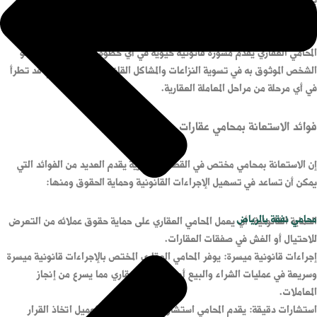
يحدد حقوق وواجبات الأطراف في عمليات البيع والشراء
استكمال معاملات الورث العقاري
التعامل مع قضايا التي تتعلق بعقود الإيجار والمستأجرين
المحامي العقاري يقدم مشورة قانونية حيوية في أي خطوة تتعلق بالعقار، وهو
الشخص الموثوق به في تسوية النزاعات والمشاكل القانونية العقارية التي قد تطرأ
في أي مرحلة من مراحل المعاملة العقارية.
فوائد الاستعانة بمحامي عقارات
إن الاستعانة بمحامي مختص في القضايا العقارية يقدم العديد من الفوائد التي
يمكن أن تساعد في تسهيل الإجراءات القانونية وحماية الحقوق ومنها:
محامي نفقة بالرياض
الحماية القانونية: أي يعمل المحامي العقاري على حماية حقوق عملائه من التعرض
للاحتيال أو الغش في صفقات العقارات.
إجراءات قانونية ميسرة: يوفر المحامي العقاري المختص بالإجراءات قانونية ميسرة
وسريعة في عمليات الشراء والبيع أو التحويل العقاري مما يسرع من إنجاز
المعاملات.
استشارات دقيقة: يقدم المحامي استشارات دقيقة تضمن للعميل اتخاذ القرار