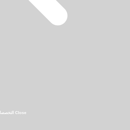
فريق تحرير دليل المحامين بالرياض
Close التخصصات القانونية