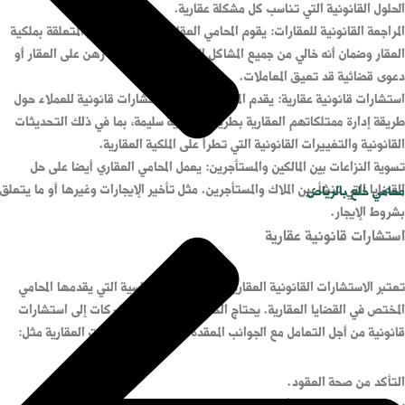
الحلول القانونية التي تناسب كل مشكلة عقارية.
المراجعة القانونية للعقارات: يقوم المحامي العقاري بمراجعة الأمور المتعلقة بملكية
العقار وضمان أنه خالي من جميع المشاكل القانونية مثل وجود رهن على العقار أو
دعوى قضائية قد تعيق المعاملات.
استشارات قانونية عقارية: يقدم المحامي العقاري استشارات قانونية للعملاء حول
طريقة إدارة ممتلكاتهم العقارية بطريقة قانونية سليمة، بما في ذلك التحديثات
القانونية والتغييرات القانونية التي تطرأ على الملكية العقارية.
تسوية النزاعات بين المالكين والمستأجرين: يعمل المحامي العقاري أيضا على حل
القضايا التي تنشأ بين الملاك والمستأجرين. مثل تأخير الإيجارات وغيرها أو ما يتعلق
محامي خلع بالرياض
بشروط الإيجار.
استشارات قانونية عقارية
تعتبر الاستشارات القانونية العقارية من الخدمات الأساسية التي يقدمها المحامي
المختص في القضايا العقارية. يحتاج الكثير من الأفراد والشركات إلى استشارات
قانونية من أجل التعامل مع الجوانب المعقدة في مختلف المعاملات العقارية مثل:
التأكد من صحة العقود.