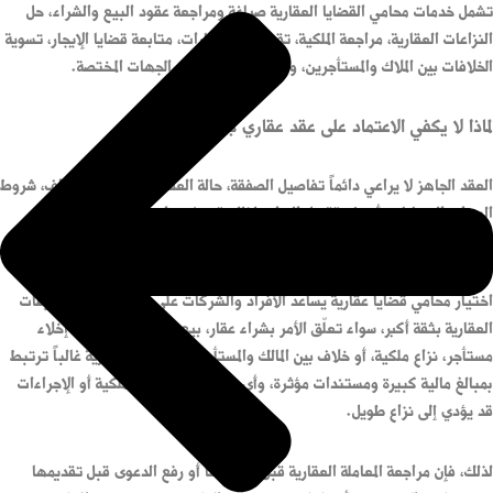
تشمل خدمات محامي القضايا العقارية صياغة ومراجعة عقود البيع والشراء، حل
النزاعات العقارية، مراجعة الملكية، تقديم الاستشارات، متابعة قضايا الإيجار، تسوية
الخلافات بين الملاك والمستأجرين، وتمثيل العملاء أمام الجهات المختصة.
لماذا لا يكفي الاعتماد على عقد عقاري جاهز؟
العقد الجاهز لا يراعي دائماً تفاصيل الصفقة، حالة العقار، التزامات الأطراف، شروط
السداد، الضمانات، أو طريقة حل النزاع. لذلك قد يؤدي استخدامه دون مراجعة
قانونية إلى ثغرات تؤثر على حقوق البائع أو المشتري لاحقاً.
اختيار محامي قضايا عقارية يساعد الأفراد والشركات على التعامل مع التصرفات
العقارية بثقة أكبر، سواء تعلّق الأمر بشراء عقار، بيع عقار، صياغة عقد، إخلاء
مستأجر، نزاع ملكية، أو خلاف بين المالك والمستأجر. فالقضايا العقارية غالباً ترتبط
بمبالغ مالية كبيرة ومستندات مؤثرة، وأي خطأ في العقد أو الملكية أو الإجراءات
قد يؤدي إلى نزاع طويل.
لذلك، فإن مراجعة المعاملة العقارية قبل توقيعها أو رفع الدعوى قبل تقديمها