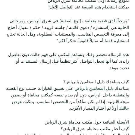
نموذج رسالة أولى لمكتب محاماة شرق الرياض
يمكنك استخدام هذه الصيغة عند التواصل الأول:
“مرحباً، لدي قضية متعلقة بـ[نوع القضية] في شرق الرياض، ومرحلتي
الحالية هي [استشارة / دعوى قائمة / جلسة قريبة / حكم / تنفيذ]. أحتاج
إلى معرفة التخصص المناسب، والمستندات المطلوبة، وهل الحالة تحتاج
استشارة فقط أم تمثيلاً قانونياً. شكراً لكم.”
هذه الرسالة تختصر وقتك وتساعد المكتب على فهم حالتك دون تفاصيل
زائدة. كما أنها تجعل التواصل أكثر تنظيماً قبل إرسال المستندات أو
تحديد موعد.
كيف يساعدك دليل المحامين بالرياض؟
يساعدك
دليل المحامين بالرياض
على تضييق الخيارات حسب نوع القضية
والمنطقة داخل الرياض، دون أن يقدم نفسه كمكتب محاماة أو يضمن
نتيجة قانونية. إذا لم تكن متأكداً من التخصص المناسب، يمكنك
عرض
حالتك
أولاً ثم اختيار المسار الأقرب.
الأسئلة الشائعة حول مكتب محاماة شرق الرياض
كيف أختار مكتب محاماة شرق الرياض؟