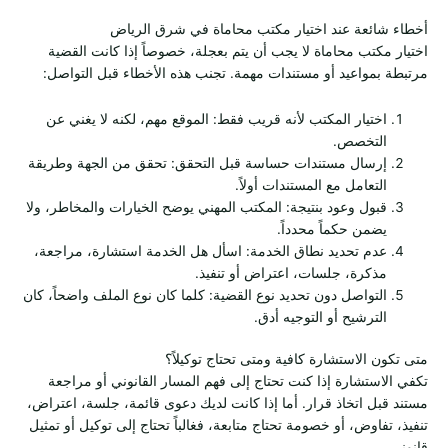
أخطاء شائعة عند اختيار مكتب محاماة في شرق الرياض
اختيار مكتب محاماة لا يجب أن يتم بعجلة، خصوصاً إذا كانت القضية
مرتبطة بمواعيد أو مستندات مهمة. تجنب هذه الأخطاء قبل التواصل:
اختيار المكتب لأنه قريب فقط: الموقع مهم، لكنه لا يغني عن
التخصص.
إرسال مستندات حساسة قبل التحقق: تحقق من الجهة وطريقة
التعامل مع المستندات أولاً.
قبول وعود بنتيجة: المكتب المهني يوضح الخيارات والمخاطر، ولا
يضمن حكماً محدداً.
عدم تحديد نطاق الخدمة: اسأل هل الخدمة استشارة، مراجعة،
مذكرة، جلسات، اعتراض أو تنفيذ.
التواصل دون تحديد نوع القضية: كلما كان نوع الملف واضحاً، كان
الترشيح أو التوجيه أدق.
متى تكون الاستشارة كافية ومتى تحتاج توكيلاً؟
تكفي الاستشارة إذا كنت تحتاج إلى فهم المسار القانوني أو مراجعة
مستند قبل اتخاذ قرار. أما إذا كانت لديك دعوى قائمة، جلسة، اعتراض،
تنفيذ، تفاوض، أو خصومة تحتاج متابعة، فغالباً تحتاج إلى توكيل أو تمثيل
قانوني.