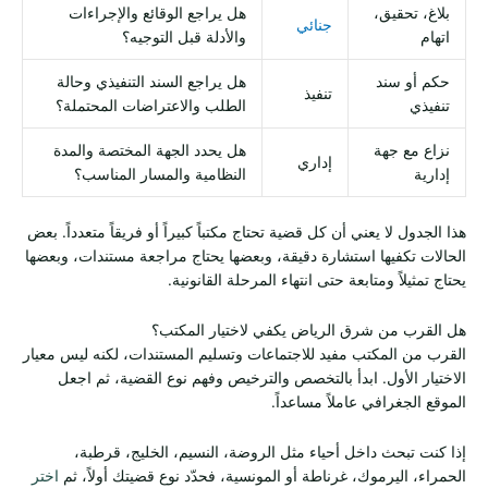
بلاغ، تحقيق،
هل يراجع الوقائع والإجراءات
جنائي
اتهام
والأدلة قبل التوجيه؟
حكم أو سند
هل يراجع السند التنفيذي وحالة
تنفيذ
تنفيذي
الطلب والاعتراضات المحتملة؟
نزاع مع جهة
هل يحدد الجهة المختصة والمدة
إداري
إدارية
النظامية والمسار المناسب؟
هذا الجدول لا يعني أن كل قضية تحتاج مكتباً كبيراً أو فريقاً متعدداً. بعض
الحالات تكفيها استشارة دقيقة، وبعضها يحتاج مراجعة مستندات، وبعضها
يحتاج تمثيلاً ومتابعة حتى انتهاء المرحلة القانونية.
هل القرب من شرق الرياض يكفي لاختيار المكتب؟
القرب من المكتب مفيد للاجتماعات وتسليم المستندات، لكنه ليس معيار
الاختيار الأول. ابدأ بالتخصص والترخيص وفهم نوع القضية، ثم اجعل
الموقع الجغرافي عاملاً مساعداً.
إذا كنت تبحث داخل أحياء مثل الروضة، النسيم، الخليج، قرطبة،
الحمراء، اليرموك، غرناطة أو المونسية، فحدّد نوع قضيتك أولاً، ثم
اختر