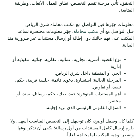
التحقق، تأتي مرحلة تقييم التخصص، نطاق العمل، الأتعاب، وطريقة
المتابعة.
معلومات جهّزها قبل التواصل مع مكتب محاماة شرق الرياض
قبل التواصل مع أي
مكتب محاماة
، جهّز معلومات مختصرة تساعد
المكتب على فهم حالتك دون إطالة أو إرسال مستندات غير ضرورية منذ
البداية.
نوع القضية: أسرية، تجارية، عمالية، عقارية، جنائية، تنفيذية أو
إدارية.
الحي أو المنطقة داخل شرق الرياض.
المرحلة الحالية: استشارة، دعوى قائمة، جلسة قريبة، حكم،
تنفيذ، أو تفاوض.
أهم المستندات المتوفرة: عقد، صك، حكم، رسائل، سند، أو
محضر.
السؤال القانوني الرئيسي الذي تريد إجابته.
كلما كان وصفك أوضح، كان توجيهك إلى التخصص المناسب أسهل. ولا
يلزم إرسال كامل المستندات من أول رسالة؛ يكفي أن تذكر نوعها
وتنتظر توجيه المكتب لما يحتاجه فعلياً.