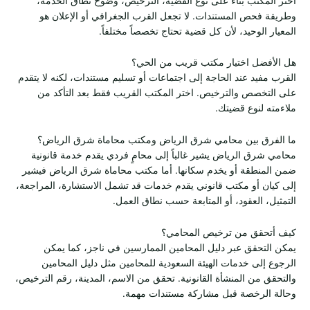
اختر المكتب بناءً على نوع القضية، الترخيص، وضوح نطاق الخدمة،
وطريقة فحص المستندات. لا تجعل القرب الجغرافي أو الإعلان هو
المعيار الوحيد، لأن كل قضية تحتاج تخصصاً مختلفاً.
هل الأفضل اختيار مكتب قريب من الحي؟
القرب مفيد عند الحاجة إلى اجتماعات أو تسليم مستندات، لكنه لا يتقدم
على التخصص والترخيص. اختر المكتب القريب فقط بعد التأكد من
ملاءمته لنوع قضيتك.
ما الفرق بين محامي شرق الرياض ومكتب محاماة شرق الرياض؟
محامي شرق الرياض يشير غالباً إلى محامٍ فردي يقدم خدمة قانونية
ضمن المنطقة أو يخدم سكانها. أما مكتب محاماة شرق الرياض فيشير
إلى كيان أو مكتب قانوني يقدم خدمات قد تشمل الاستشارة، المراجعة،
التمثيل، العقود، أو المتابعة حسب نطاق العمل.
كيف أتحقق من ترخيص المحامي؟
يمكن التحقق عبر دليل المحامين الممارسين في ناجز، كما يمكن
الرجوع إلى خدمات الهيئة السعودية للمحامين مثل دليل المحامين
والتحقق من المنشأة القانونية. تحقق من الاسم، المدينة، رقم الترخيص،
وحالة الرخصة قبل مشاركة مستندات مهمة.