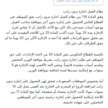
آثار إجازة بدون راتب على العامل.
نظام العمل اجازة بدون راتب
وفق المادة 116 من نظام العمل اجازة بدون راتب يحق للموظف في
القطاع الخاص الحصول على إجازة بدون أجر بموافقة صاحب العمل
ووجود أسباب تستدعي ذلك لكن مع الأخذ بالإعتبار أن لا تتجاوز فترة
الإجازة مدة 20 يوماً. حيث أكدت المادة 25 من اللائحة التنفيذية على أنه
يتم تعليق جميع التزامات العقد إذا امتدت الإجازة لأكثر من 20 يوماً ما لم
يتفق الطرفان على غير ذلك.
بالنسبة للقطاع الحكومي تنص المادة 20 من لائحة الإجازات على حق
الموظف في طلب إجازة بدون راتب بشرط موافقة الوزير المختص
وتقديم أسباب معتمدة قانونياً. ويعتبر الحد الأقصى لهذه الإجازة هو 5
سنوات مع إمكانية تمديدها لسنة إضافية بموافقة الوزير.
أما بخصوص الموظفات السعوديات فيحق لهن الحصول على إجازة بدون
راتب لمرافقة الزوج أو المحرم في الخارج بحد أقصى يصل إلى 10
سنوات سواء كانت الإجازة متصلة أو منفصلة. كما تتيح المادة 17 من
اللائحة إمكانية الحصول على إجازة دراسية بدون أجر للموظفين
الحاصلين على شهادة جامعية.