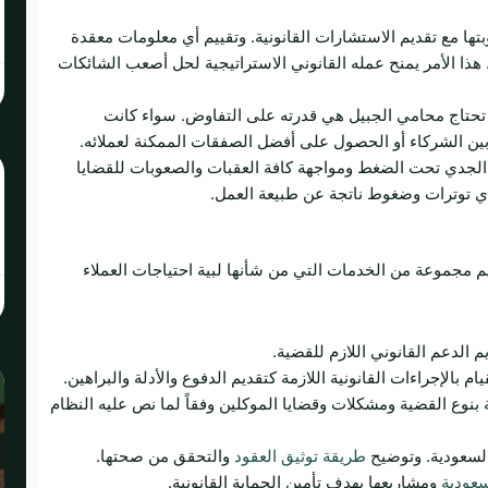
ها مع تقديم الاستشارات القانونية. وتقييم أي معلومات معقدة
 هذا الأمر يمنح عمله القانوني الاستراتيجية لحل أصعب الشائكات
تحتاج محامي الجبيل هي قدرته على التفاوض. سواء كانت
 بين الشركاء أو الحصول على أفضل الصفقات الممكنة لعملائه.
 الجدي تحت الضغط ومواجهة كافة العقبات والصعوبات للقضايا
أي توترات وضغوط ناتجة عن طبيعة العمل.
يم مجموعة من الخدمات التي من شأنها لبية احتياجات العملاء
م الدعم القانوني اللازم للقضية.
م بالإجراءات القانونية اللازمة كتقديم الدفوع والأدلة والبراهين.
ة بنوع القضية ومشكلات وقضايا الموكلين وفقاً لما نص عليه النظام
 السعودية. وتوضيح
طريقة توثيق العقود
والتحقق من صحتها.
عودية
ومشاريعها بهدف تأمين الحماية القانونية.