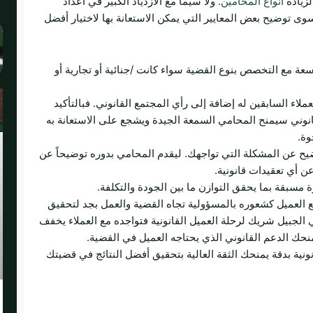
لزيادة
أنواع المحامين
. ولا سيما مع الازدياد الكبير في أعداد
وى توضيح بعض المعايير التي يمكن الاستعانة بها لاختيار أفضل
واسعة مع التخصص بنوع القضية سواء كانت /جنائية أو تجارية أو
لاء السابقين له إضافة إلى رأي المجتمع القانوني. فبالتأكيد
نوني سيمنح المحامي السمعة الجيدة ويشجع على الاستعانة به
وة.
يح عن المشكلة التي تواجهك. ليقدم المحامي بدوره توضيحاً عن
عن أي تعقيدات قانونية.
 مسبقة بما يحقق التوازن ما بين الجودة والتكلفة.
لعميل كشعوره بالمسؤولية تجاه القضية والعمل بجد لتحقيق
 الجبيل شريك لرحلة العميل القانونية فتواجده مع العملاء يخفف
يمنحك الدعم القانوني الذي يحتاجه العميل في القضية.
نونية بدقة يمنحك الثقة العالية بتحقيق أفضل النتائج في قضيتك