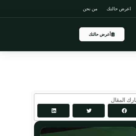
اعرض حالتك
من نحن
أعرض حالتك
رك المقال