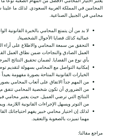
يعتبر اختيار المحامي الأفضل من المهام الصعبة نوعاً ما 
المحامين في المملكة العربية السعودي. لذلك ما علينا س
محامي في الجبيل الصناعية.
لا بد من أن يتمتع المحامي بالخبرة القانونية ال
عمالية كذلك قضايا الأحوال الشخصية/.
التحقق من سمعة المحامي والاطلاع على أراء العم
العمل الصادق والنجاحات ضمن نطاق العمل القا
بأي نوع من القضايا. لضمان تحقيق النتائج المرج
إمكانية التواصل مع المحامي بسهولة لتقديم توض
الخيارات القانونية المتاحة بصورة مفهومة بعيداً 
من المهم جداً الاتفاق على أتعاب المحامي بصورة
من الضروري أن تكون شخصية المحامي تتفق مع ا
النتائج التي ترضي العميل. حيث يعتبر محامي في
من التوتر ويسهل الإجراءات القانونية اللازمة. و
لذلك إن اختيار محامي خبير يفهم احتياجاتك القا
مهما تميزت بالصعوبة والتعقيد.
مراجع مقالنا: