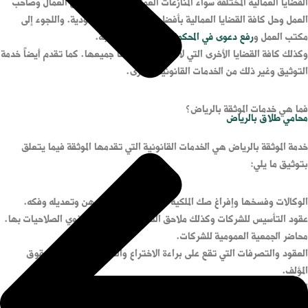
القضايا العمالية المختلفة سواء المنازعات العمالية التي تحصل بين العمال وصاحب
العمل وحل كافة القضايا العمالية بأفضل الطرق القانونية الودية. واللجوء إلى
مكتب العمل و
رفع دعوى في المحكمة العمالية
عند الحاجة.
وكذلك كافة القضايا الأخرى التي لا نستطيع ذكرها جميعها. كما تقدم أيضاً خدمة
التوثيق وغير ذلك من الخدمات القانونية الأخرى.
فما هي خدمات الموثقة بالرياض؟
محامي طلاق بالرياض
خدمة الموثقة بالرياض هي الخدمات القانونية التي تقدمها الموثقة فيما يتعلق
بتوثيق ما يلي:
الوكالات وفسخها وإفراغ صك الملكية العقارية. وكذلك الرهن وتعديله وفكه.
عقود التأسيس للشركات وكذلك ملاحق التعديل وكل قرارات ذوي الصلاحيات بها.
محاضر الجمعية العمومية للشركات.
العقود والتصرفات التي تقع على براءة الاختراع والعلامات التجارية وحقوق
المؤلف.
العقود التي تقع على المال المنقول وإقرار الكفالة الغرامية والحضورية.
الإقرارات بالمنقولات والمبالغ المالية وتسليمها والتنازل عنها.