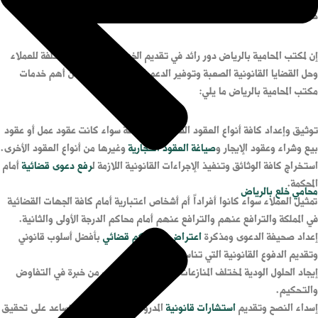
خدمات مكتب المحامية بالرياض.
إن لمكتب المحامية بالرياض دور رائد في تقديم الخدمات القانونية المختلفة للعملاء
وحل القضايا القانونية الصعبة وتوفير الدعم القانونية لهم. ومن أهم خدمات
مكتب المحامية بالرياض ما يلي:
توثيق وإعداد كافة أنواع العقود القانونية المختلفة سواء كانت عقود عمل أو عقود
بيع وشراء وعقود الإيجار و
صياغة العقود التجارية
وغيرها من أنواع العقود الأخرى.
استخراج كافة الوثائق وتنفيذ الإجراءات القانونية اللازمة ل
رفع دعوى قضائية
أمام
المحكمة.
محامي خلع بالرياض
تمثيل العملاء سواء كانوا أفراداً أم أشخاص اعتبارية أمام كافة الجهات القضائية
في المملكة والترافع عنهم والترافع عنهم أمام محاكم الدرجة الأولى والثانية.
إعداد صحيفة الدعوى ومذكرة
اعتراض على حكم قضائي
بأفضل أسلوب قانوني
وتقديم الدفوع القانونية التي تناسب القضية.
إيجاد الحلول الودية لمختلف المنازعات القانونية لما للمكتب من خبرة في التفاوض
والتحكيم.
إسداء النصح وتقديم
استشارات قانونية
المدروسة والمفيدة والتي تساعد على تحقيق