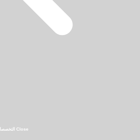
فريق تحرير دليل المحامين بالرياض
Close التخصصات القانونية