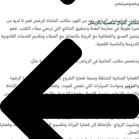
وخصوصيتهم.
مكتب المحامية في الرياض يعد من أقوى مكاتب المحاماة المرخص لهم لما لديه من
محامي أحوال شخصية بالرياض
خبرة طويلة في ممارسة المهنة وتحقيق النتائج التي ترضي عملاء المكتب. فهو
يتميز الصدق والشفافية مع المرونة بالتعامل مع العملاء وتقديم الخدمات القانونية
المدروسة والمناسبة للقضية.
يتخصص مكتب المحامية في الرياض بكافة القضايا القانونية مثل:
القضايا الجنائية المختلفة ومنها قضايا الشروع بالقتل والسرقة وقضايا الرشوة
وال
تزوير
وحوادث السيارات التي تفضي للموت. وقضايا الاختلاس وإساءة الأمانة
والتستر التجاري وغسيل الأموال وقضايا التحرش والتهديد والابتزاز وغيرها من
أنواع القضايا الجنائية في السعودية
.
قضايا الأحوال الشخصية التي تشمل الكثير من أنواع القضايا مثل قضايا الطلاق
بأنواعه وما ينتج عنها من قضايا حضانة وزيارة ونفقة وقضايا إثبات النسب
وتثبيت الزواج. بالإضافة إلى قضايا الميراث وتقسيم التركات وقضايا الوقف وقضايا
العضل.