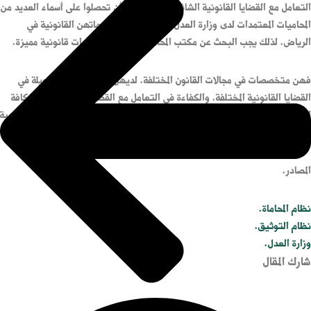
التعامل مع القضايا القانونية الشائكة. حيث يمكن أن تحصلوا على أسماء العديد من
المحاميات المعتمدات لدى وزارة العدل واللواتي يقدمن خدماتهن القانونية في
الرياض. لذلك يجب البحث عن مكتب المحامية الذي يمتلك خبرات قانونية مميزة.
فهن متخصصات في مجالات القانون المختلفة. لديهن خبرات قانونية طويلة في
القضايا القانونية المختلفة. والكفاءة في التعامل مع القضايا المعقدة وتجاوز كافة
العقبات القانونية التي تعترض أي قضية لما لديهن من إلمام بجميع الأحكام الشرعية
والنظامية في المملكة العربية السعودية.
المصادر.
نظام المحاماة.
نظام التوثيق.
وزارة العدل.
شارك المقال